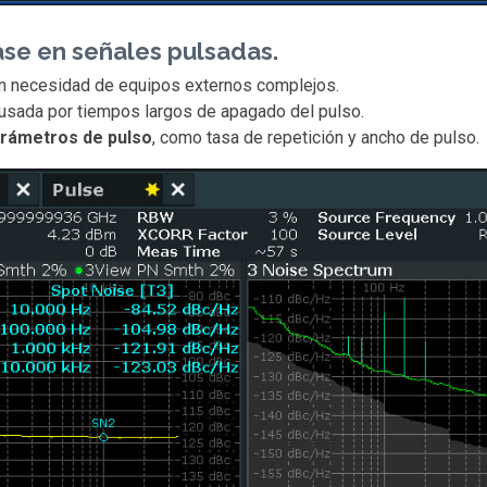
ase en señales pulsadas.
in necesidad de equipos externos complejos.
usada por tiempos largos de apagado del pulso.
arámetros de pulso
, como tasa de repetición y ancho de pulso.