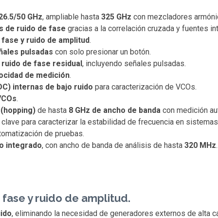
26.5/50 GHz
, ampliable hasta
325 GHz
con mezcladores armóni
s de ruido de fase
gracias a la correlación cruzada y fuentes in
fase y ruido de amplitud
.
ñales pulsadas
con solo presionar un botón.
ruido de fase residual
, incluyendo señales pulsadas.
elocidad de medición
.
C) internas de bajo ruido
para caracterización de VCOs.
 VCOs
.
 (hopping)
de hasta
8 GHz de ancho de banda
con medición aut
, clave para caracterizar la estabilidad de frecuencia en sistemas
tomatización de pruebas.
o integrado
, con ancho de banda de análisis de hasta
320 MHz
.
 fase y ruido de amplitud.
uido
, eliminando la necesidad de generadores externos de alta ca