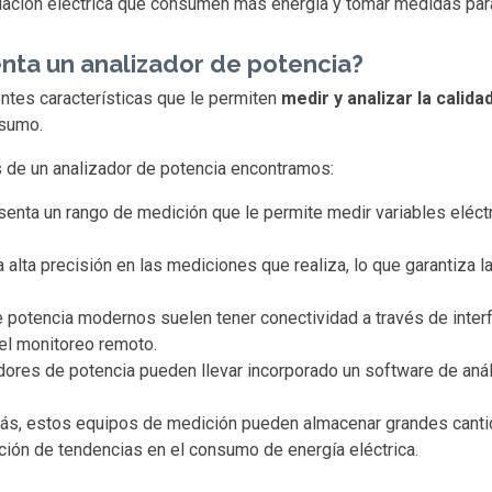
talación eléctrica que consumen más energía y tomar medidas pa
enta un analizador de potencia?
entes características que le permiten
medir y analizar la calida
nsumo.
s de un analizador de potencia encontramos:
esenta un rango de medición que le permite medir variables eléct
alta precisión en las mediciones que realiza, lo que garantiza la
e potencia modernos suelen tener conectividad a través de inter
 el monitoreo remoto.
dores de potencia pueden llevar incorporado un software de análi
ás, estos equipos de medición pueden almacenar grandes cantid
cación de tendencias en el consumo de energía eléctrica.