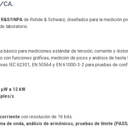
C/CA.
e
R&S®NPA
de Rohde & Schwarz, diseñados para la medición pr
de laboratorio.
a básico para mediciones estándar de tensión, corriente y disto
o con funciones gráficas, medición de picos y análisis de hasta
ivas IEC 62301, EN 50564 y EN 61000-3-2 para pruebas de conf
 µW a 12 kW
.
ples/s
.
 corriente
con resolución de 16 bits.
ma de onda, análisis de armónicos, pruebas de límite (PASS