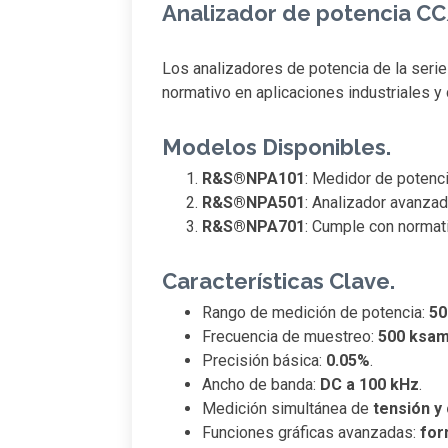
Analizador de potencia C
Los analizadores de potencia de la seri
normativo en aplicaciones industriales y 
Modelos Disponibles.
R&S®NPA101
: Medidor de potenci
R&S®NPA501
: Analizador avanzad
R&S®NPA701
: Cumple con normat
Características Clave.
Rango de medición de potencia:
50
Frecuencia de muestreo:
500 ksam
Precisión básica:
0.05%
.
Ancho de banda:
DC a 100 kHz
.
Medición simultánea de
tensión y
Funciones gráficas avanzadas:
for